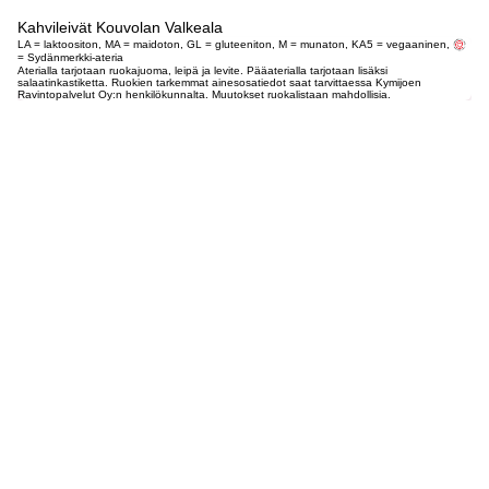
Kahvileivät Kouvolan Valkeala
LA = laktoositon, MA = maidoton, GL = gluteeniton, M = munaton, KA5 = vegaaninen,
= Sydänmerkki-ateria
Aterialla tarjotaan ruokajuoma, leipä ja levite. Pääaterialla tarjotaan lisäksi
salaatinkastiketta. Ruokien tarkemmat ainesosatiedot saat tarvittaessa Kymijoen
Ravintopalvelut Oy:n henkilökunnalta. Muutokset ruokalistaan mahdollisia.