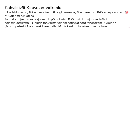
Kahvileivät Kouvolan Valkeala
LA = laktoositon, MA = maidoton, GL = gluteeniton, M = munaton, KA5 = vegaaninen,
= Sydänmerkki-ateria
Aterialla tarjotaan ruokajuoma, leipä ja levite. Pääaterialla tarjotaan lisäksi
salaatinkastiketta. Ruokien tarkemmat ainesosatiedot saat tarvittaessa Kymijoen
Ravintopalvelut Oy:n henkilökunnalta. Muutokset ruokalistaan mahdollisia.