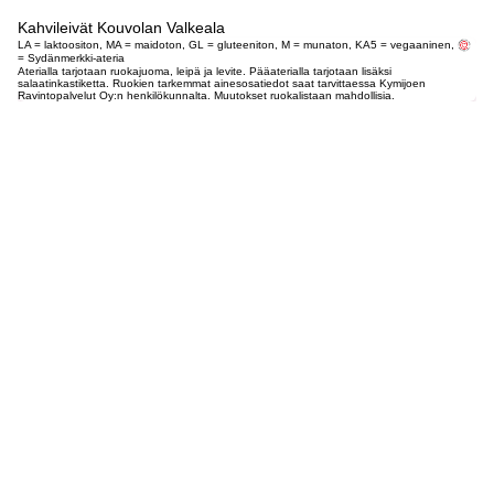
Kahvileivät Kouvolan Valkeala
LA = laktoositon, MA = maidoton, GL = gluteeniton, M = munaton, KA5 = vegaaninen,
= Sydänmerkki-ateria
Aterialla tarjotaan ruokajuoma, leipä ja levite. Pääaterialla tarjotaan lisäksi
salaatinkastiketta. Ruokien tarkemmat ainesosatiedot saat tarvittaessa Kymijoen
Ravintopalvelut Oy:n henkilökunnalta. Muutokset ruokalistaan mahdollisia.