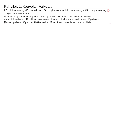
Kahvileivät Kouvolan Valkeala
LA = laktoositon, MA = maidoton, GL = gluteeniton, M = munaton, KA5 = vegaaninen,
= Sydänmerkki-ateria
Aterialla tarjotaan ruokajuoma, leipä ja levite. Pääaterialla tarjotaan lisäksi
salaatinkastiketta. Ruokien tarkemmat ainesosatiedot saat tarvittaessa Kymijoen
Ravintopalvelut Oy:n henkilökunnalta. Muutokset ruokalistaan mahdollisia.