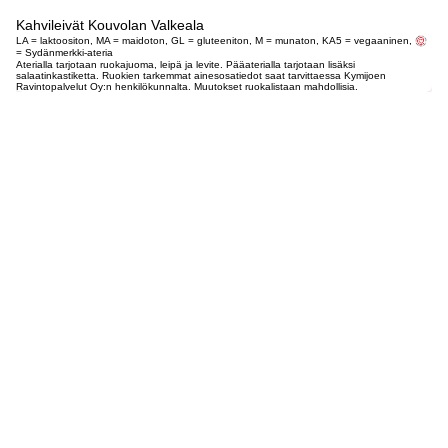
Kahvileivät Kouvolan Valkeala
LA = laktoositon, MA = maidoton, GL = gluteeniton, M = munaton, KA5 = vegaaninen,
= Sydänmerkki-ateria
Aterialla tarjotaan ruokajuoma, leipä ja levite. Pääaterialla tarjotaan lisäksi
salaatinkastiketta. Ruokien tarkemmat ainesosatiedot saat tarvittaessa Kymijoen
Ravintopalvelut Oy:n henkilökunnalta. Muutokset ruokalistaan mahdollisia.