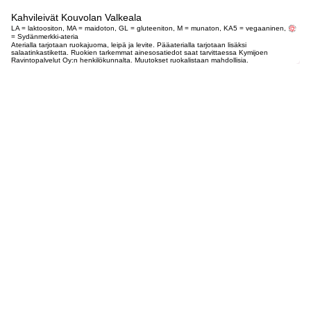
Kahvileivät Kouvolan Valkeala
LA = laktoositon, MA = maidoton, GL = gluteeniton, M = munaton, KA5 = vegaaninen,
= Sydänmerkki-ateria
Aterialla tarjotaan ruokajuoma, leipä ja levite. Pääaterialla tarjotaan lisäksi
salaatinkastiketta. Ruokien tarkemmat ainesosatiedot saat tarvittaessa Kymijoen
Ravintopalvelut Oy:n henkilökunnalta. Muutokset ruokalistaan mahdollisia.