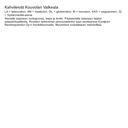
Kahvileivät Kouvolan Valkeala
LA = laktoositon, MA = maidoton, GL = gluteeniton, M = munaton, KA5 = vegaaninen,
= Sydänmerkki-ateria
Aterialla tarjotaan ruokajuoma, leipä ja levite. Pääaterialla tarjotaan lisäksi
salaatinkastiketta. Ruokien tarkemmat ainesosatiedot saat tarvittaessa Kymijoen
Ravintopalvelut Oy:n henkilökunnalta. Muutokset ruokalistaan mahdollisia.