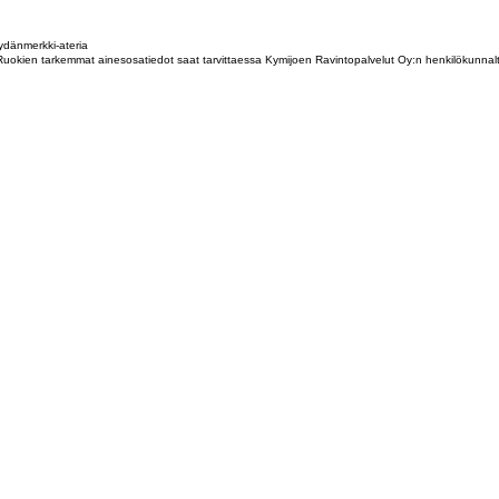
dänmerkki-ateria
tta. Ruokien tarkemmat ainesosatiedot saat tarvittaessa Kymijoen Ravintopalvelut Oy:n henkilökunna