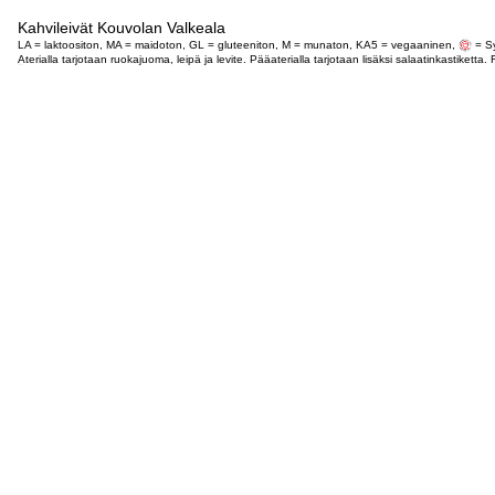
Kahvileivät Kouvolan Valkeala
LA = laktoositon, MA = maidoton, GL = gluteeniton, M = munaton, KA5 = vegaaninen,
= Sy
Aterialla tarjotaan ruokajuoma, leipä ja levite. Pääaterialla tarjotaan lisäksi salaatinkastike