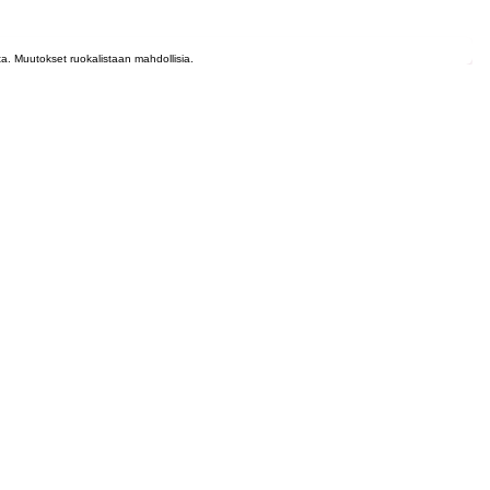
lta. Muutokset ruokalistaan mahdollisia.