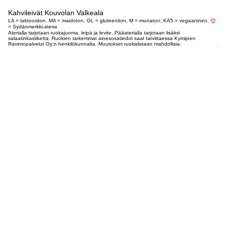
Kahvileivät Kouvolan Valkeala
LA = laktoositon, MA = maidoton, GL = gluteeniton, M = munaton, KA5 = vegaaninen,
= Sydänmerkki-ateria
Aterialla tarjotaan ruokajuoma, leipä ja levite. Pääaterialla tarjotaan lisäksi
salaatinkastiketta. Ruokien tarkemmat ainesosatiedot saat tarvittaessa Kymijoen
Ravintopalvelut Oy:n henkilökunnalta. Muutokset ruokalistaan mahdollisia.