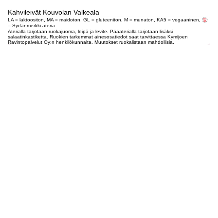
Kahvileivät Kouvolan Valkeala
LA = laktoositon, MA = maidoton, GL = gluteeniton, M = munaton, KA5 = vegaaninen,
= Sydänmerkki-ateria
Aterialla tarjotaan ruokajuoma, leipä ja levite. Pääaterialla tarjotaan lisäksi
salaatinkastiketta. Ruokien tarkemmat ainesosatiedot saat tarvittaessa Kymijoen
Ravintopalvelut Oy:n henkilökunnalta. Muutokset ruokalistaan mahdollisia.