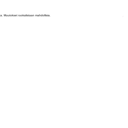
lta. Muutokset ruokalistaan mahdollisia.