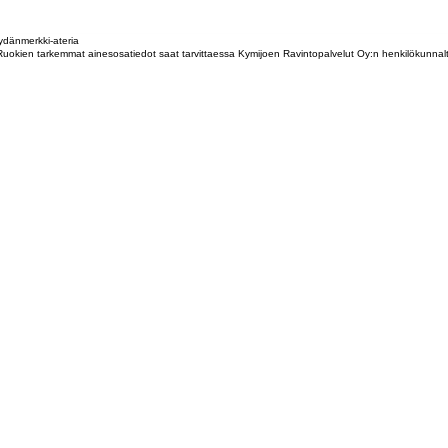
dänmerkki-ateria
tta. Ruokien tarkemmat ainesosatiedot saat tarvittaessa Kymijoen Ravintopalvelut Oy:n henkilökunna