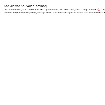
Kahvileivät Kouvolan Kotiharju
LA = laktoositon, MA = maidoton, GL = gluteeniton, M = munaton, KA5 = vegaaninen,
= Sy
Aterialla tarjotaan ruokajuoma, leipä ja levite. Pääaterialla tarjotaan lisäksi salaatinkastike