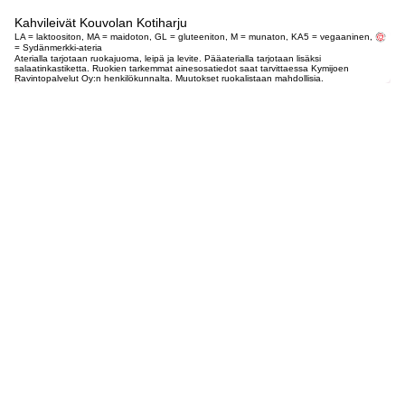
Kahvileivät Kouvolan Kotiharju
LA = laktoositon, MA = maidoton, GL = gluteeniton, M = munaton, KA5 = vegaaninen,
= Sydänmerkki-ateria
Aterialla tarjotaan ruokajuoma, leipä ja levite. Pääaterialla tarjotaan lisäksi
salaatinkastiketta. Ruokien tarkemmat ainesosatiedot saat tarvittaessa Kymijoen
Ravintopalvelut Oy:n henkilökunnalta. Muutokset ruokalistaan mahdollisia.