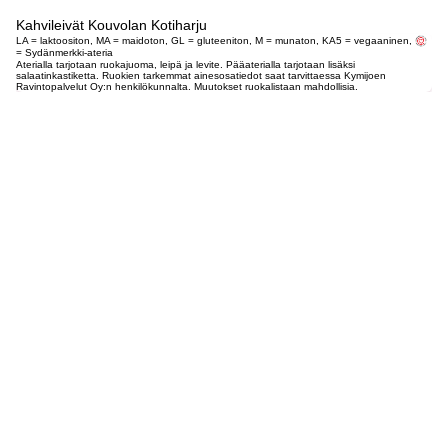
Kahvileivät Kouvolan Kotiharju
LA = laktoositon, MA = maidoton, GL = gluteeniton, M = munaton, KA5 = vegaaninen,
= Sydänmerkki-ateria
Aterialla tarjotaan ruokajuoma, leipä ja levite. Pääaterialla tarjotaan lisäksi
salaatinkastiketta. Ruokien tarkemmat ainesosatiedot saat tarvittaessa Kymijoen
Ravintopalvelut Oy:n henkilökunnalta. Muutokset ruokalistaan mahdollisia.