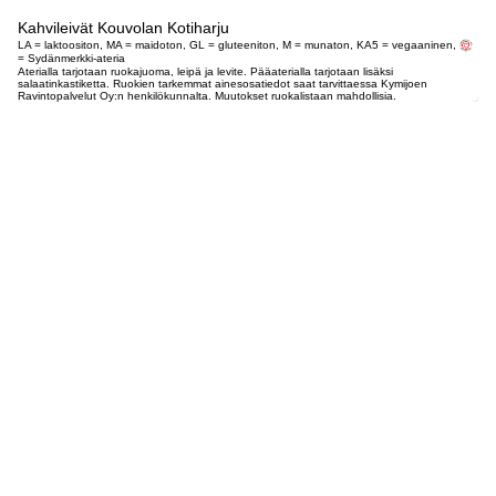
Kahvileivät Kouvolan Kotiharju
LA = laktoositon, MA = maidoton, GL = gluteeniton, M = munaton, KA5 = vegaaninen,
= Sydänmerkki-ateria
Aterialla tarjotaan ruokajuoma, leipä ja levite. Pääaterialla tarjotaan lisäksi
salaatinkastiketta. Ruokien tarkemmat ainesosatiedot saat tarvittaessa Kymijoen
Ravintopalvelut Oy:n henkilökunnalta. Muutokset ruokalistaan mahdollisia.