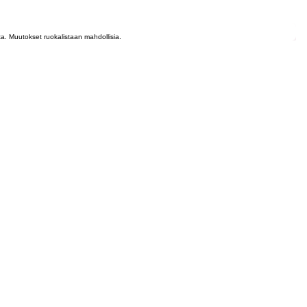
lta. Muutokset ruokalistaan mahdollisia.