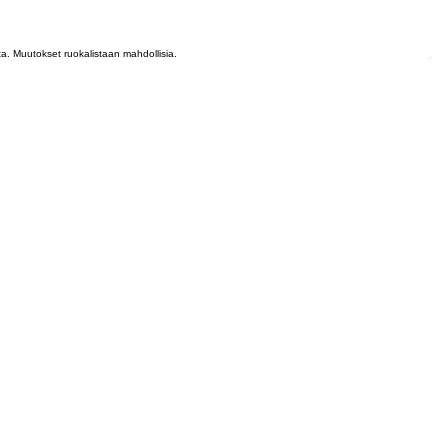
lta. Muutokset ruokalistaan mahdollisia.