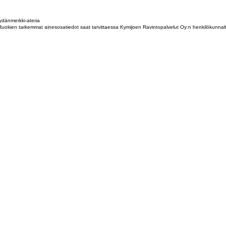
dänmerkki-ateria
tta. Ruokien tarkemmat ainesosatiedot saat tarvittaessa Kymijoen Ravintopalvelut Oy:n henkilökunna