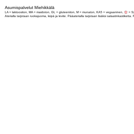
Asumispalvelut Miehikkälä
LA = laktoositon, MA = maidoton, GL = gluteeniton, M = munaton, KA5 = vegaaninen,
= Sy
Aterialla tarjotaan ruokajuoma, leipä ja levite. Pääaterialla tarjotaan lisäksi salaatinkastike