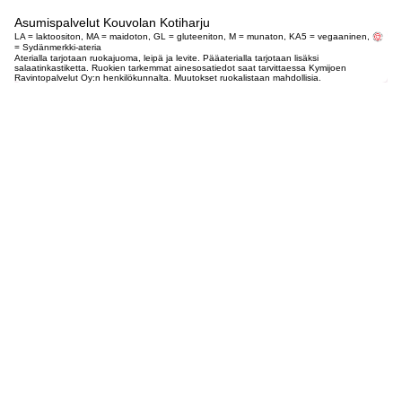
Asumispalvelut Kouvolan Kotiharju
LA = laktoositon, MA = maidoton, GL = gluteeniton, M = munaton, KA5 = vegaaninen,
= Sydänmerkki-ateria
Aterialla tarjotaan ruokajuoma, leipä ja levite. Pääaterialla tarjotaan lisäksi
salaatinkastiketta. Ruokien tarkemmat ainesosatiedot saat tarvittaessa Kymijoen
Ravintopalvelut Oy:n henkilökunnalta. Muutokset ruokalistaan mahdollisia.