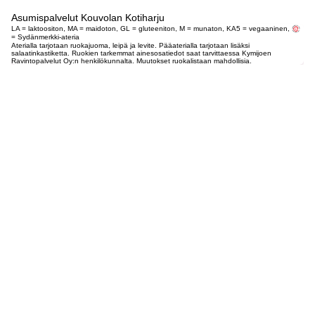
Asumispalvelut Kouvolan Kotiharju
LA = laktoositon, MA = maidoton, GL = gluteeniton, M = munaton, KA5 = vegaaninen,
= Sydänmerkki-ateria
Aterialla tarjotaan ruokajuoma, leipä ja levite. Pääaterialla tarjotaan lisäksi
salaatinkastiketta. Ruokien tarkemmat ainesosatiedot saat tarvittaessa Kymijoen
Ravintopalvelut Oy:n henkilökunnalta. Muutokset ruokalistaan mahdollisia.